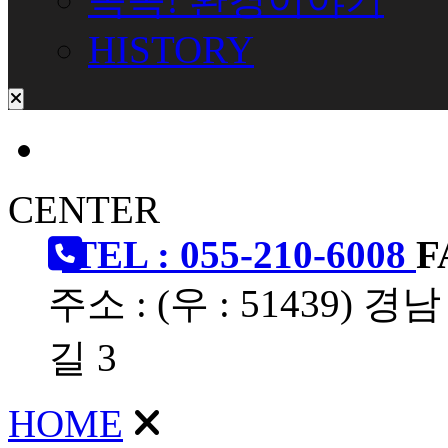
HISTORY
CENTER
TEL : 055-210-6008
F
주소 : (우 : 51439
길 3
HOME