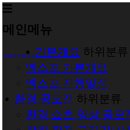
메인메뉴
기본개요
하위분류
창원그린엑스포
엑스포 기본개요
엑스포 진행일정
환경 공모전
하위분류
환경 쇼츠 영상 공모
창원 환경 그리기(사