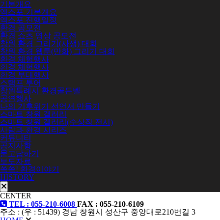
기본개요
엑스포 기본개요
엑스포 진행일정
환경 공모전
환경 쇼츠 영상 공모전
창원 환경 그리기(사생) 대회
창원 환경 웹툰(만화) 그리기 대회
환경 체험행사
환경 체험행사
환경 부대행사
스탬프 투어
창원특례시 환경골든벨
공연행사
나의 기후위기 선언서 만들기
스마트 창원 갤러리
스마트 창원 갤러리(수상작 전시)
사람과 환경 시리즈
커뮤니티
공지사항
묻고답하기
보도자료
쏙쏙! 환경이야기
HISTORY
CENTER
TEL : 055-210-6008
FAX : 055-210-6109
주소 : (우 : 51439) 경남 창원시 성산구 중앙대로210번길 3