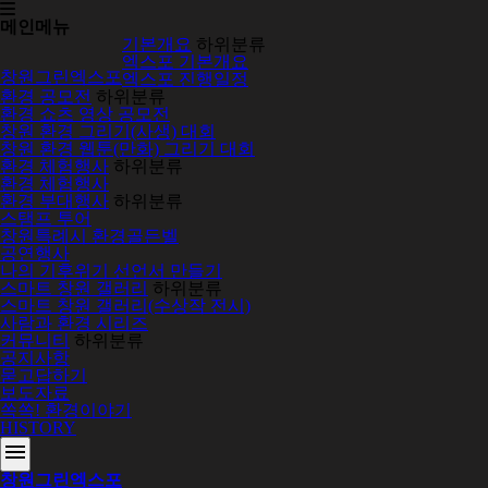
메인메뉴
기본개요
하위분류
엑스포 기본개요
창원그린엑스포
엑스포 진행일정
환경 공모전
하위분류
환경 쇼츠 영상 공모전
창원 환경 그리기(사생) 대회
창원 환경 웹툰(만화) 그리기 대회
환경 체험행사
하위분류
환경 체험행사
환경 부대행사
하위분류
스탬프 투어
창원특례시 환경골든벨
공연행사
나의 기후위기 선언서 만들기
스마트 창원 갤러리
하위분류
스마트 창원 갤러리(수상작 전시)
사람과 환경 시리즈
커뮤니티
하위분류
공지사항
묻고답하기
보도자료
쏙쏙! 환경이야기
HISTORY
menu
창원그린엑스포