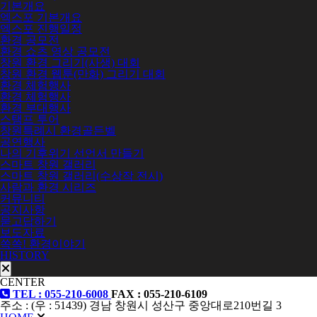
기본개요
엑스포 기본개요
엑스포 진행일정
환경 공모전
환경 쇼츠 영상 공모전
창원 환경 그리기(사생) 대회
창원 환경 웹툰(만화) 그리기 대회
환경 체험행사
환경 체험행사
환경 부대행사
스탬프 투어
창원특례시 환경골든벨
공연행사
나의 기후위기 선언서 만들기
스마트 창원 갤러리
스마트 창원 갤러리(수상작 전시)
사람과 환경 시리즈
커뮤니티
공지사항
묻고답하기
보도자료
쏙쏙! 환경이야기
HISTORY
CENTER
TEL : 055-210-6008
FAX : 055-210-6109
주소 : (우 : 51439) 경남 창원시 성산구 중앙대로210번길 3