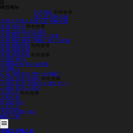
메인메뉴
기본개요
하위분류
엑스포 기본개요
창원그린엑스포
엑스포 진행일정
환경 공모전
하위분류
환경 쇼츠 영상 공모전
창원 환경 그리기(사생) 대회
창원 환경 웹툰(만화) 그리기 대회
환경 체험행사
하위분류
환경 체험행사
환경 부대행사
하위분류
스탬프 투어
창원특례시 환경골든벨
공연행사
나의 기후위기 선언서 만들기
스마트 창원 갤러리
하위분류
스마트 창원 갤러리(수상작 전시)
사람과 환경 시리즈
커뮤니티
하위분류
공지사항
묻고답하기
보도자료
쏙쏙! 환경이야기
HISTORY
menu
창원그린엑스포